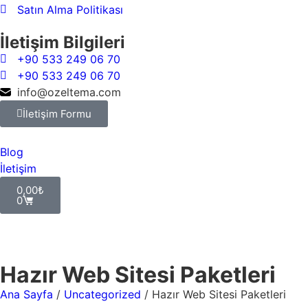
Satın Alma Politikası
İletişim Bilgileri
+90 533 249 06 70
+90 533 249 06 70
info@ozeltema.com
İletişim Formu
Blog
İletişim
0,00
₺
0
Giriş Yap
Hazır Web Sitesi Paketleri
Ana Sayfa
/
Uncategorized
/ Hazır Web Sitesi Paketleri