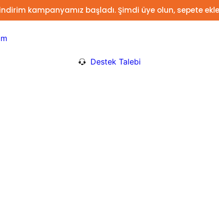
 indirim kampanyamız başladı. Şimdi üye olun, sepete ekle
om
Destek Talebi