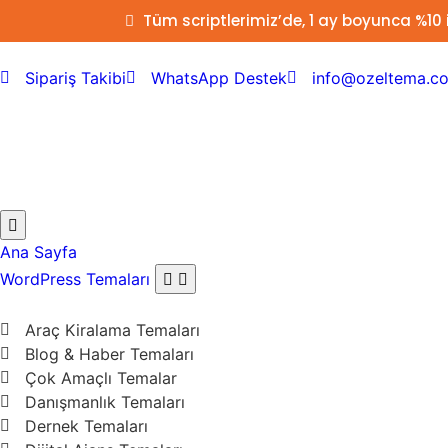
Tüm scriptlerimiz’de, 1 ay boyunca %10
Sipariş Takibi
WhatsApp Destek
info@ozeltema.c
Ana Sayfa
WordPress Temaları
Araç Kiralama Temaları
Blog & Haber Temaları
Çok Amaçlı Temalar
Danışmanlık Temaları
Dernek Temaları