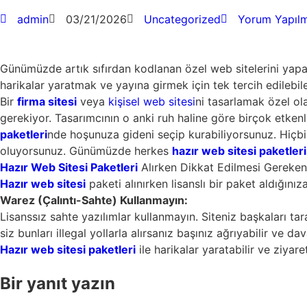
admin
03/21/2026
Uncategorized
Yorum Yapıl
Günümüzde artık sıfırdan kodlanan özel web sitelerini yapa
harikalar yaratmak ve yayına girmek için tek tercih edilebi
Bir
firma sitesi
veya
kişisel web sitesi
ni tasarlamak özel ol
gerekiyor. Tasarımcının o anki ruh haline göre birçok etken
paketleri
nde hoşunuza gideni seçip kurabiliyorsunuz. Hiçbir
oluyorsunuz. Günümüzde herkes
hazır web sitesi paketleri
Hazır Web Sitesi Paketleri
Alırken Dikkat Edilmesi Gerekenl
Hazır web sitesi
paketi alınırken lisanslı bir paket aldığın
Warez (Çalıntı-Sahte) Kullanmayın:
Lisanssız sahte yazılımlar kullanmayın. Siteniz başkaları tara
siz bunları illegal yollarla alırsanız başınız ağrıyabilir ve dava
Hazır web sitesi paketleri
ile harikalar yaratabilir ve ziyaret
Bir yanıt yazın