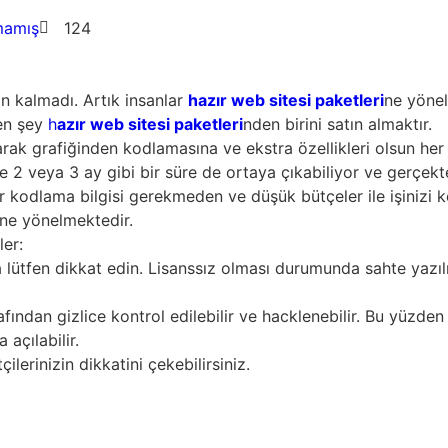
mamış
124
n kalmadı. Artık insanlar
hazır web sitesi paketleri
ne yönel
len şey
h
azır web sitesi paketleri
nden birini satın almaktır.
arak grafiğinden kodlamasına ve ekstra özellikleri olsun he
le 2 veya 3 ay gibi bir süre de ortaya çıkabiliyor ve gerçek
 kodlama bilgisi gerekmeden ve düşük bütçeler ile işinizi k
ne yönelmektedir.
er:
ıza lütfen dikkat edin. Lisanssız olması durumunda sahte yazı
fından gizlice kontrol edilebilir ve hacklenebilir. Bu yüzden b
 açılabilir.
çilerinizin dikkatini çekebilirsiniz.