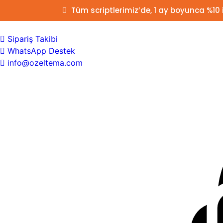
Tüm scriptlerimiz’de, 1 ay boyunca %10
Sipariş Takibi
WhatsApp Destek
info@ozeltema.com