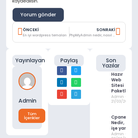
kaydedilsin.
ÖNCEKI
SONRAKI
En iyi wordpress temaları
PhpMyAdmin nedir, nasıl kullanılır?
Yayınlayan
Paylaş
Son
Yazılar
Hazır
Web
Sitesi
Paketleri
Admin
Admin
21/03/2026
Tüm
Cpanel
İçerikler
Nedir, ne
işe yarar?
Admin