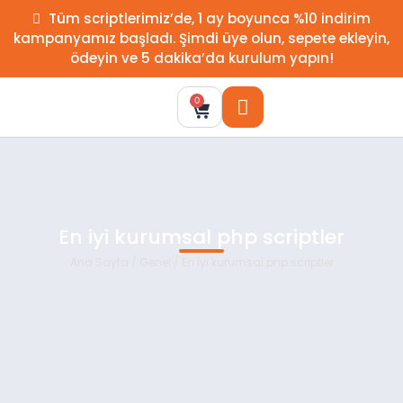
Tüm scriptlerimiz’de, 1 ay boyunca %10 indirim
kampanyamız başladı. Şimdi üye olun, sepete ekleyin,
ödeyin ve 5 dakika’da kurulum yapın!
0
En iyi kurumsal php scriptler
Ana Sayfa
/
Genel
/ En iyi kurumsal php scriptler